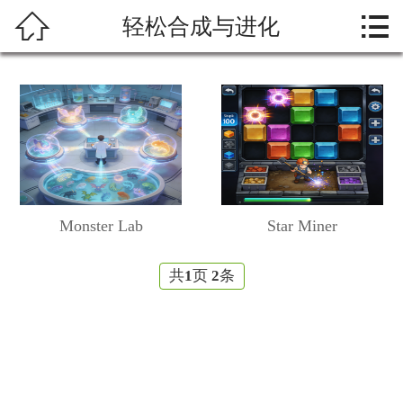



轻松合成与进化
首页
关于我们
热门游戏
新闻资讯
游戏展示
Monster Lab
Star Miner
联系我们
共
页
条
1
2